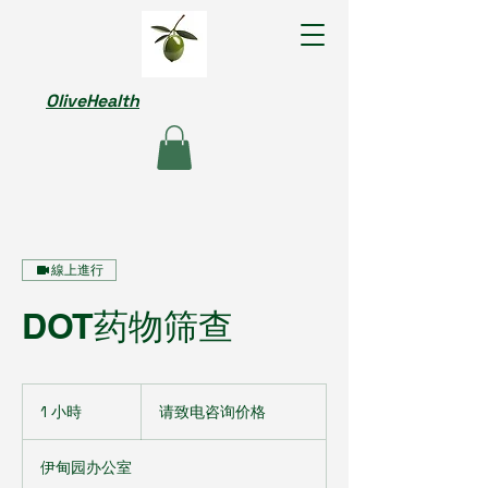
OliveHealth
線上進行
DOT药物筛查
请
致
1 小時
1
请致电咨询价格
电
小
咨
询
伊甸园办公室
价
格