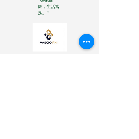
康，生活富
足。”
Oversight@olivehealthMD.com