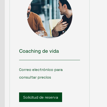
Coaching de vida
Correo
Correo electrónico para
electrónico
para
consultar
consultar precios
precios
Solicitud de reserva