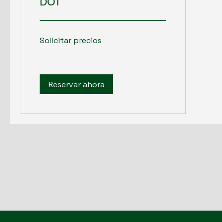
DOT
Solicitar
Solicitar precios
precios
Reservar ahora