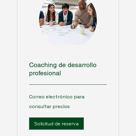
Coaching de desarrollo
profesional
Correo
Correo electrónico para
electrónico
para
consultar
consultar precios
precios
Solicitud de reserva