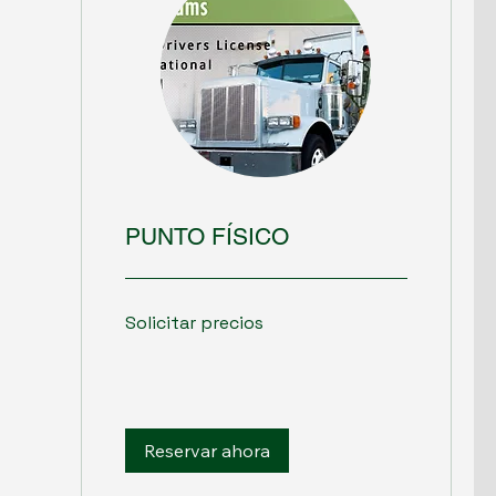
PUNTO FÍSICO
Solicitar
Solicitar precios
precios
Reservar ahora